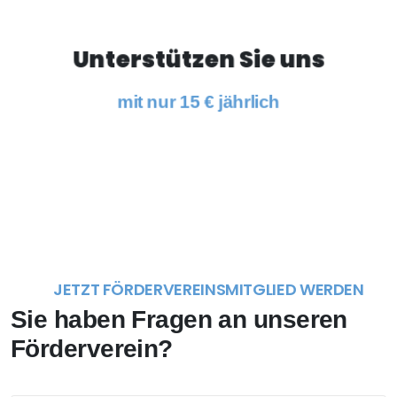
Laden Sie den
Unterstützen Sie uns
Mitgliedsantrag herunter
mit nur 15 € jährlich
Download
JETZT FÖRDERVEREINSMITGLIED WERDEN
Sie haben Fragen an unseren
Förderverein?