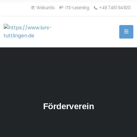
Webuntis
ITS-Learning
+49 7461 94920
Förderverein